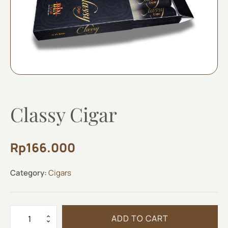
Classy Cigar
Rp
166.000
Category:
Cigars
Classy
ADD TO CART
Cigar