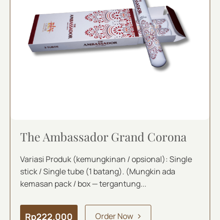
The Ambassador Grand Corona
Variasi Produk (kemungkinan / opsional): Single
stick / Single tube (1 batang). (Mungkin ada
kemasan pack / box — tergantung...
Rp
222.000
Order Now