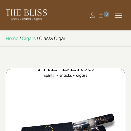
0
Home
/
Cigars
/ Classy Cigar