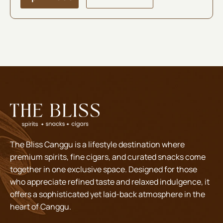
The Bliss Canggu is a lifestyle destination where
premium spirits, fine cigars, and curated snacks come
together in one exclusive space. Designed for those
who appreciate refined taste and relaxed indulgence, it
offers a sophisticated yet laid-back atmosphere in the
heart of Canggu.