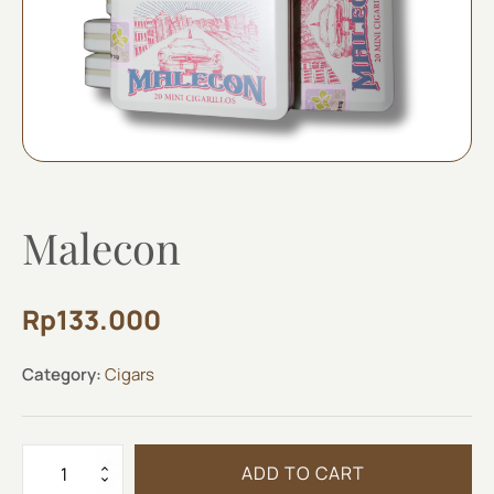
Malecon
Rp
133.000
Category:
Cigars
Malecon
ADD TO CART
quantity