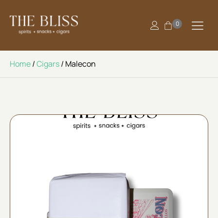
0
Home
/
Cigars
/ Malecon